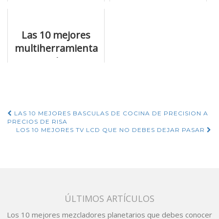
de carraca de
por qué son lo
venta online
más
Las 10 mejores
multiherramienta
worx de esta
temporada
Navegación
LAS 10 MEJORES BASCULAS DE COCINA DE PRECISION A
PRECIOS DE RISA
de
LOS 10 MEJORES TV LCD QUE NO DEBES DEJAR PASAR
entradas
ÚLTIMOS ARTÍCULOS
Los 10 mejores mezcladores planetarios que debes conocer