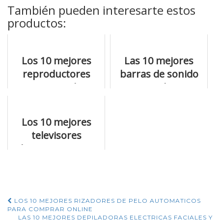
También pueden interesarte estos
productos:
Los 10 mejores
Las 10 mejores
reproductores
barras de sonido
mp3 portatil con
para pc al precio
bluetooth que
más bajo
tienes que ver
Los 10 mejores
televisores
baratos que no
debes dejar pasar
Navegación
LOS 10 MEJORES RIZADORES DE PELO AUTOMATICOS
PARA COMPRAR ONLINE
LAS 10 MEJORES DEPILADORAS ELECTRICAS FACIALES Y