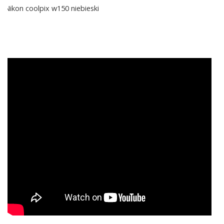
Nikon coolpix w150 niebieski