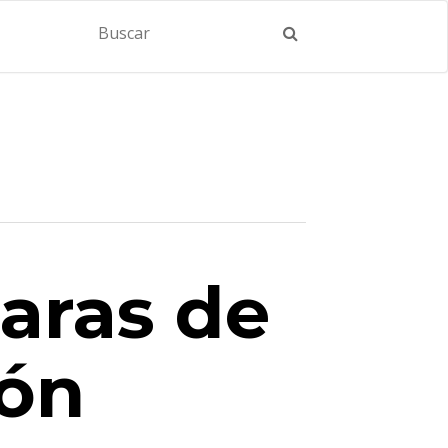
aras de
ión