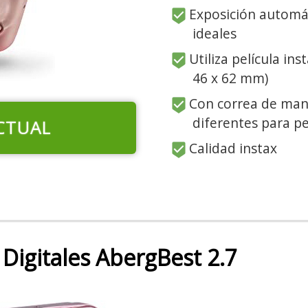
Exposición automá
ideales
Utiliza película ins
46 x 62 mm)
Con correa de man
diferentes para p
CTUAL
Calidad instax
igitales AbergBest 2.7