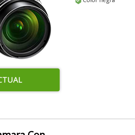
CTUAL
amara Con