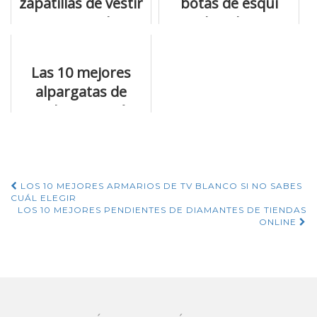
zapatillas de vestir
botas de esqui
si tienes que hacer
para hombre que
un regalo
puedes comprar
ya mismo
Las 10 mejores
alpargatas de
moda que están
petándolo
Navegación
LOS 10 MEJORES ARMARIOS DE TV BLANCO SI NO SABES
CUÁL ELEGIR
de
LOS 10 MEJORES PENDIENTES DE DIAMANTES DE TIENDAS
ONLINE
entradas