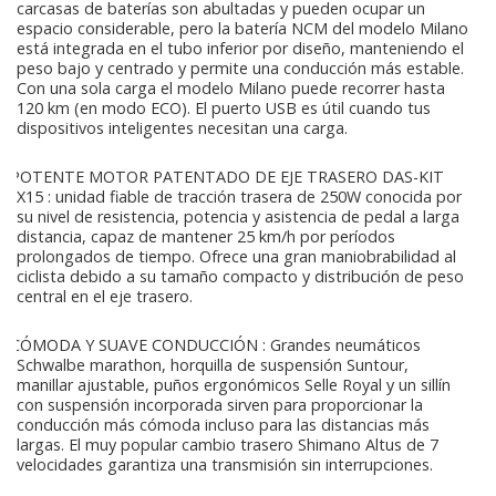
carcasas de baterías son abultadas y pueden ocupar un
espacio considerable, pero la batería NCM del modelo Milano
está integrada en el tubo inferior por diseño, manteniendo el
peso bajo y centrado y permite una conducción más estable.
Con una sola carga el modelo Milano puede recorrer hasta
120 km (en modo ECO). El puerto USB es útil cuando tus
dispositivos inteligentes necesitan una carga.
POTENTE MOTOR PATENTADO DE EJE TRASERO DAS-KIT
X15 : unidad fiable de tracción trasera de 250W conocida por
su nivel de resistencia, potencia y asistencia de pedal a larga
distancia, capaz de mantener 25 km/h por períodos
prolongados de tiempo. Ofrece una gran maniobrabilidad al
ciclista debido a su tamaño compacto y distribución de peso
central en el eje trasero.
CÓMODA Y SUAVE CONDUCCIÓN : Grandes neumáticos
Schwalbe marathon, horquilla de suspensión Suntour,
manillar ajustable, puños ergonómicos Selle Royal y un sillín
con suspensión incorporada sirven para proporcionar la
conducción más cómoda incluso para las distancias más
largas. El muy popular cambio trasero Shimano Altus de 7
velocidades garantiza una transmisión sin interrupciones.