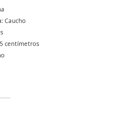
na
a: Caucho
es
.5 centímetros
no