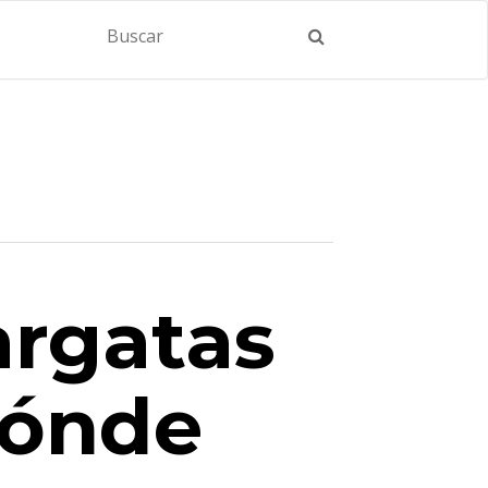
argatas
dónde