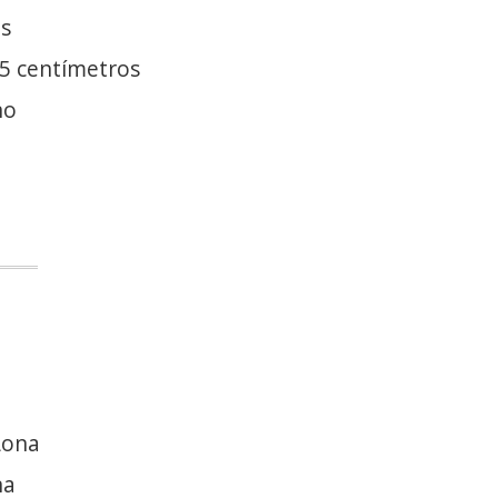
es
.5 centímetros
no
Lona
na