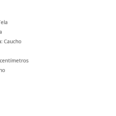
Tela
a
a: Caucho
 centímetros
cho