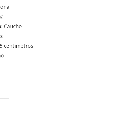
Lona
na
a: Caucho
es
.5 centímetros
no