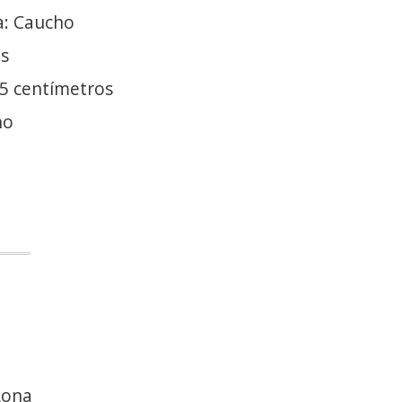
a: Caucho
es
.5 centímetros
no
Lona