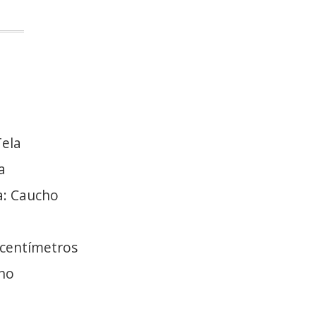
Tela
a
a: Caucho
 centímetros
cho